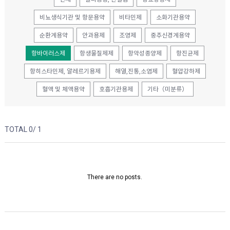
비뇨생식기관 및 항문용약
비타민제
소화기관용약
순환계용약
안과용제
조영제
중추신경계용약
항바이러스제
항생물질제제
항악성종양제
항진균제
항히스타민제, 알레르기용제
해열,진통,소염제
혈압강하제
혈액 및 체액용약
호흡기관용제
기타（미분류）
TOTAL 0/
1
There are no posts.