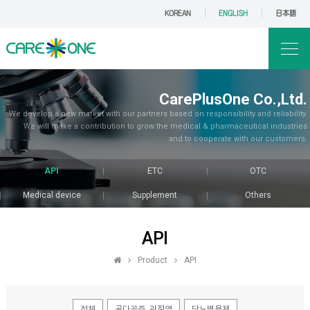
KOREAN
ENGLISH
日本語
CarePlusOne Co.,Ltd.
We develop a new market with our partners based on responsibility and reliability.
We will make a contribution to grow the medical & pharmaceutical industries
and to cooperate with our customers.
API
ETC
OTC
Medical device
Supplement
Others
API
Product
API
전체
골다공증, 관절염
당뇨병용제