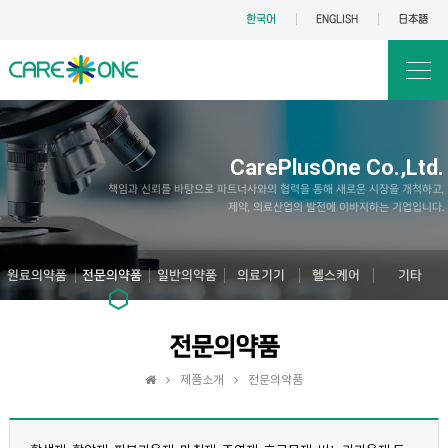
한국어
ENGLISH
日本語
CarePlusOne Co.,Ltd.
책임과 신뢰를 바탕으로 파트너사와의 협력을 통해 새로운 시장을 개척하고,
제약, 의료산업의 발전에 이바지하는 기업입니다.
원료의약품
전문의약품
일반의약품
의료기기
헬스케어
기타
전문의약품
제품소개
전문의약품