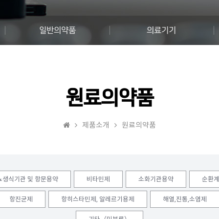
일반의약품
의료기기
원료의약품
제품소개
원료의약품
뇨생식기관 및 항문용약
비타민제
소화기관용약
순환
항진균제
항히스타민제, 알레르기용제
해열,진통,소염제