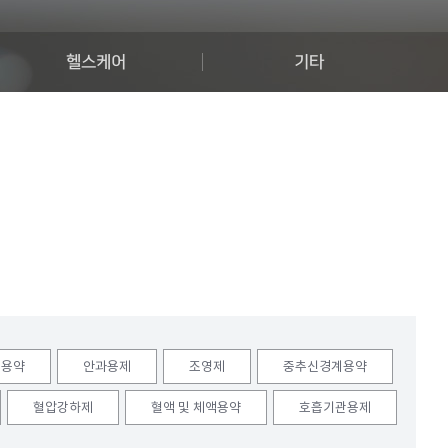
헬스케어
기타
계용약
안과용제
조영제
중추신경계용약
혈압강하제
혈액 및 체액용약
호흡기관용제