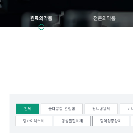
원료의약품
전문의약품
전체
골다공증, 관절염
당뇨병용제
비
항바이러스제
항생물질제제
항악성종양제