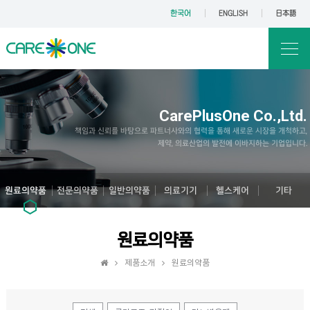
한국어
ENGLISH
日本語
CarePlusOne Co.,Ltd.
책임과 신뢰를 바탕으로 파트너사와의 협력을 통해 새로운 시장을 개척하고,
제약, 의료산업의 발전에 이바지하는 기업입니다.
원료의약품
전문의약품
일반의약품
의료기기
헬스케어
기타
원료의약품
제품소개
원료의약품