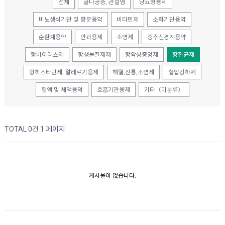
전체
골다공증, 관절염
당뇨병용제
비뇨생식기관 및 항문용약
비타민제
소화기관용약
순환계용약
안과용제
조영제
중추신경계용약
항바이러스제
항생물질제제
항악성종양제
항진균제
항히스타민제, 알레르기용제
해열,진통,소염제
혈압강하제
혈액 및 체액용약
호흡기관용제
기타（미분류）
TOTAL 0건
1 페이지
게시물이 없습니다.